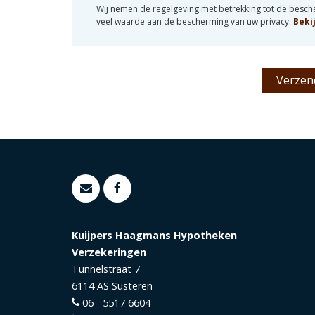
Wij nemen de regelgeving met betrekking tot de besc
veel waarde aan de bescherming van uw privacy.
Beki
Kuijpers Haagmans Hypotheken
Verzekeringen
Tunnelstraat 7
6114 AS
Susteren
06 - 5517 6604