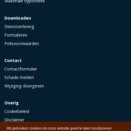
Maximale hypotheek
Downloaden
Dienstverlening
Formulieren
Polisvoorwaarden
Contact
Contactformulier
Schade melden
Wijziging doorgeven
Overig
Cookiebeleid
Disclaimer
Privacy
Wij gebruiken cookies om onze website goed te laten functioneren.