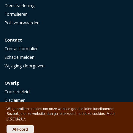
Dienstverlening
Formulieren
Polisvoorwaarden
Contact
Contactformulier
Schade melden
Wijziging doorgeven
Overig
Cookiebeleid
Disclaimer
Privacy
Wij gebruiken cookies om onze website goed te laten functioneren.
Bezoek je onze website, dan ga je akkoord met deze cookies.
Meer
informatie >
Akkoord